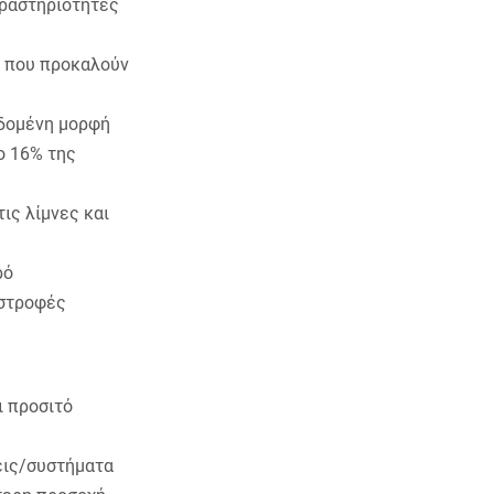
δραστηριότητές
ς που προκαλούν
εδομένη μορφή
ο 16% της
ις λίμνες και
ρό
αστροφές
ι προσιτό
εις/συστήματα