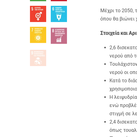
Μέχρι το 2050, 
όπου θα βιώνει
Στοιχεία και Αρι
2,6 δισεκατ
νερού από τ
Τουλάχιστον
νερού οι οπ
Κατά το διά
χρησιμοποι
Η λειψυδρία
ενώ προβλέπ
στιγμή σε 
2,4 δισεκατ
όπως τουαλ