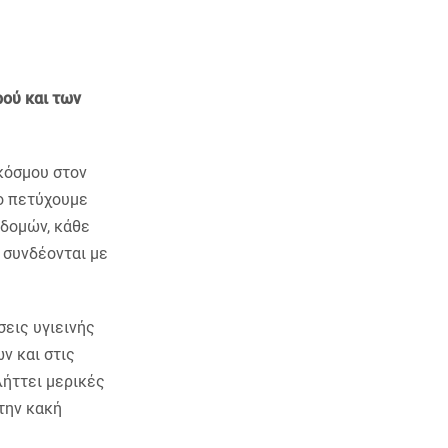
ρού και των
 κόσμου στον
το πετύχουμε
οδομών, κάθε
 συνδέονται με
σεις υγιεινής
ν και στις
λήττει μερικές
την κακή