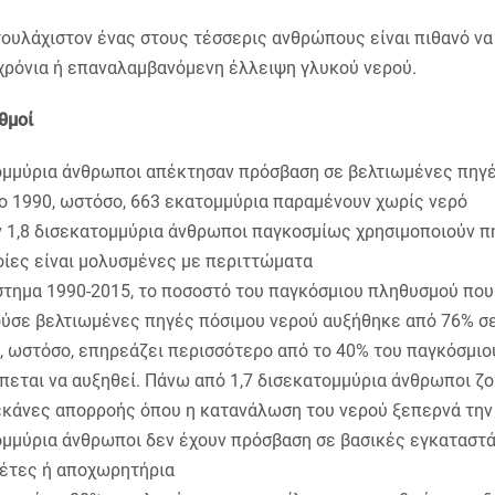
τουλάχιστον ένας στους τέσσερις ανθρώπους είναι πιθανό να 
 χρόνια ή επαναλαμβανόμενη έλλειψη γλυκού νερού.
θμοί
ομμύρια άνθρωποι απέκτησαν πρόσβαση σε βελτιωμένες πηγ
ο 1990, ωστόσο, 663 εκατομμύρια παραμένουν χωρίς νερό
 1,8 δισεκατομμύρια άνθρωποι παγκοσμίως χρησιμοποιούν π
οίες είναι μολυσμένες με περιττώματα
στημα 1990-2015, το ποσοστό του παγκόσμιου πληθυσμού που
ούσε βελτιωμένες πηγές πόσιμου νερού αυξήθηκε από 76% σ
, ωστόσο, επηρεάζει περισσότερο από το 40% του παγκόσμι
εται να αυξηθεί. Πάνω από 1,7 δισεκατομμύρια άνθρωποι ζο
λεκάνες απορροής όπου η κατανάλωση του νερού ξεπερνά τη
ομμύρια άνθρωποι δεν έχουν πρόσβαση σε βασικές εγκαταστά
έτες ή αποχωρητήρια