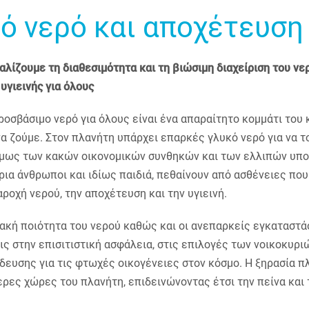
ό νερό και αποχέτευση
αλίζουμε τη διαθεσιμότητα και τη βιώσιμη διαχείριση του νε
γιεινής για όλους
ροσβάσιμο νερό για όλους είναι ένα απαραίτητο κομμάτι του
α ζούμε. Στον πλανήτη υπάρχει επαρκές γλυκό νερό για να 
 όμως των κακών οικονομικών συνθηκών και των ελλιπών υπ
ια άνθρωποι και ιδίως παιδιά, πεθαίνουν από ασθένειες που
ροχή νερού, την αποχέτευση και την υγιεινή.
κακή ποιότητα του νερού καθώς και οι ανεπαρκείς εγκαταστά
ς στην επισιτιστική ασφάλεια, στις επιλογές των νοικοκυριώ
δευσης για τις φτωχές οικογένειες στον κόσμο. Η ξηρασία π
ρες χώρες του πλανήτη, επιδεινώνοντας έτσι την πείνα και 