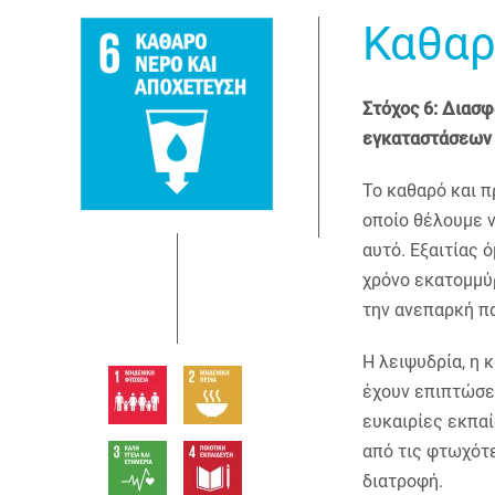
Καθαρ
Στόχος 6: Διασφ
εγκαταστάσεων υ
To καθαρό και π
οποίο θέλουμε ν
αυτό. Εξαιτίας
χρόνο εκατομμύρ
την ανεπαρκή πα
H λειψυδρία, η 
έχουν επιπτώσει
ευκαιρίες εκπαί
από τις φτωχότε
διατροφή.