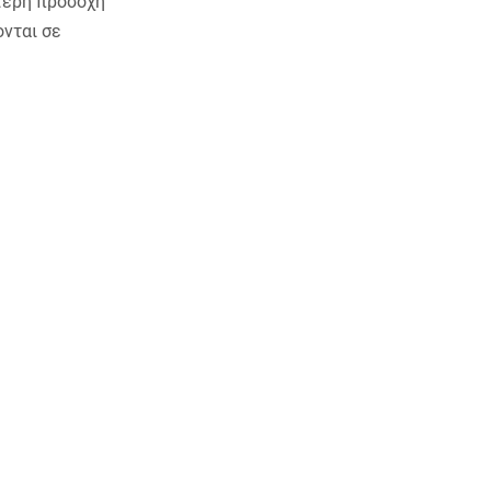
ίτερη προσοχή
ονται σε
ρύπανσης, της
ίνδυνων χημικών
 υγρών
σφαλούς
τος σε όλους
νερού,
θμός των
ρων, σε όλα τα
δείκνυται.
,
αμών, των