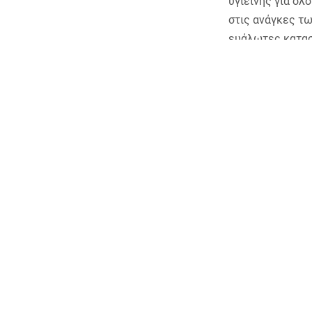
υγιεινής για όλ
στις ανάγκες τω
ευάλωτες κατασ
6.3 Έως το 2030
εξάλειψης των 
και υλικών, της
αποβλήτων, καθ
επαναχρησιμοπο
6.4 Έως το 2030
τους τομείς και
προκειμένου να 
ανθρώπων που π
6.5 Έως το 2030
επίπεδα, συμπε
6.6 Έως το 2020
συμπεριλαμβανο
υδροφόρων οριζ