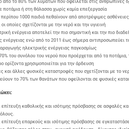
 από το 80% των λυμάτων που οφείλεται στις ανθρώπινες 
ε ποτάμια ή στη θάλασσα χωρίς καμία επεξεργασία
 περίπου 1000 παιδιά πεθαίνουν από αποτρέψιμες ασθένειε
 οι οποίες σχετίζονται με την νερό και την υγιεινή
ρική ενέργεια αποτελεί την πιο σημαντική και την πιο διαδ
ς ενέργειας ενώ από το 2011 έως σήμερα αντιπροσωπεύει τ
παραγωγής ηλεκτρικής ενέργειας παγκοσμίως
70% του συνόλου του νερού που προέρχεται από τα ποτάμια, τ
ο ορίζοντα χρησιμοποιείται για την άρδευση
ς και άλλες φυσικές καταστροφές που σχετίζονται με το νε
εύουν το 70% των θανάτων που οφείλονται σε φυσικές κατ
ιώκει:
, επίτευξη καθολικής και ισότιμης πρόσβασης σε ασφαλές κα
 όλους.
, επίτευξη επαρκούς και ισότιμης πρόσβασης σε εγκαταστάσ